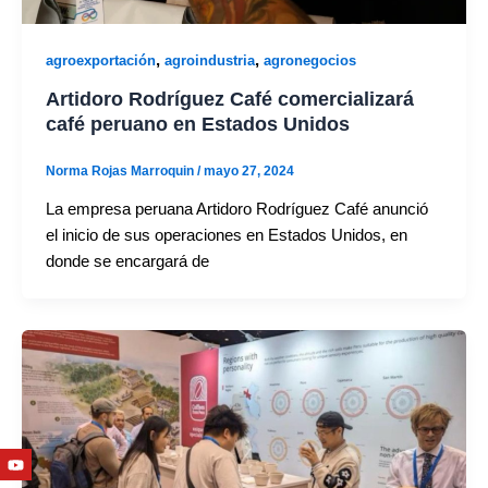
,
,
agroexportación
agroindustria
agronegocios
Artidoro Rodríguez Café comercializará
café peruano en Estados Unidos
Norma Rojas Marroquin
/
mayo 27, 2024
La empresa peruana Artidoro Rodríguez Café anunció
el inicio de sus operaciones en Estados Unidos, en
donde se encargará de
Youtube
Facebook
Twitter
Linkedin
Instagram