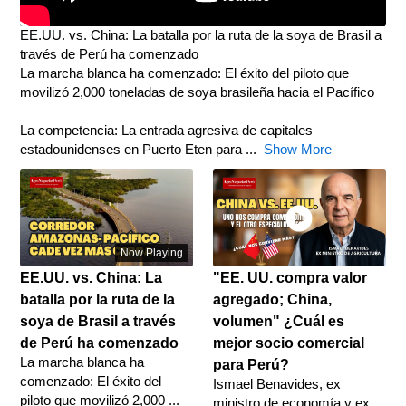
EE.UU. vs. China: La batalla por la ruta de la soya de Brasil a
través de Perú ha comenzado
La marcha blanca ha comenzado: El éxito del piloto que
movilizó 2,000 toneladas de soya brasileña hacia el Pacífico
La competencia: La entrada agresiva de capitales
estadounidenses en Puerto Eten para
...
Show More
Now Playing
EE.UU. vs. China: La
"EE. UU. compra valor
batalla por la ruta de la
agregado; China,
soya de Brasil a través
volumen" ¿Cuál es
de Perú ha comenzado
mejor socio comercial
La marcha blanca ha
para Perú?
comenzado: El éxito del
Ismael Benavides, ex
piloto que movilizó 2,000 ...
ministro de economía y ex