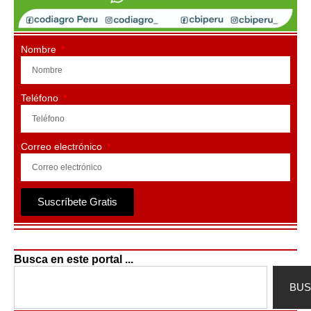
Nombre
Teléfono
Correo electrónico
Suscríbete Gratis
Busca en este portal ...
Search
BU