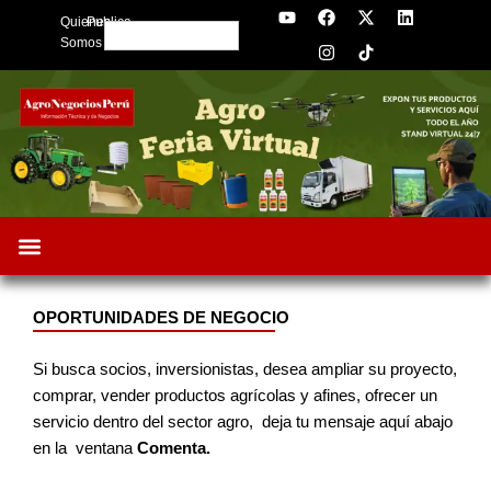
Y
F
I
X
L
Skip
Quienes
Publica
o
a
n
-
i
Search
to
u
c
s
t
n
Somos
t
e
t
w
k
content
u
b
a
i
e
b
o
g
t
d
e
o
r
t
i
k
a
e
n
m
r
OPORTUNIDADES DE NEGOCIO
Si busca socios, inversionistas, desea ampliar su proyecto,
comprar, vender productos agrícolas y afines, ofrecer un
servicio dentro del sector agro, deja tu mensaje aquí abajo
en la ventana
Comenta.