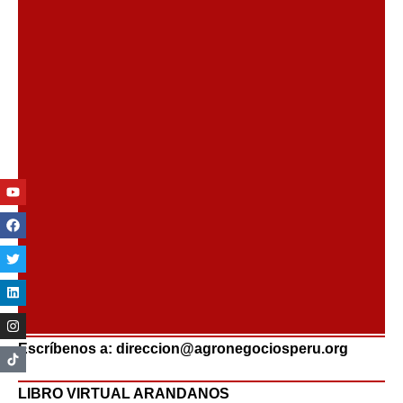
Youtube
Facebook
Twitter
Linkedin
Instagram
Escríbenos a: direccion@agronegociosperu.org
LIBRO VIRTUAL ARANDANOS