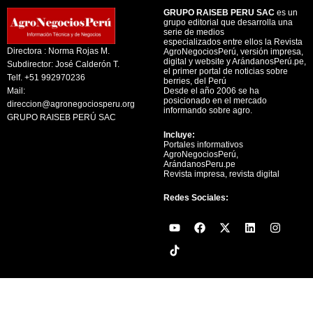
GRUPO RAISEB PERU SAC
es un
grupo editorial que desarrolla una
serie de medios
especializados entre ellos la Revista
Directora : Norma Rojas M.
AgroNegociosPerú, versión impresa,
digital y website y ArándanosPerú.pe,
Subdirector: José Calderón T.
el primer portal de noticias sobre
Telf. +51 992970236
berries, del Perú
Mail:
Desde el año 2006 se ha
posicionado en el mercado
direccion@agronegociosperu.org
informando sobre agro.
GRUPO RAISEB PERÚ SAC
Incluye:
Portales informativos
AgroNegociosPerú,
ArándanosPeru.pe
Revista impresa, revista digital
Redes Sociales:
Y
F
X
L
I
o
a
-
i
n
u
c
t
n
s
t
e
w
k
t
u
b
i
e
a
b
o
t
d
g
e
o
t
i
r
k
e
n
a
r
m