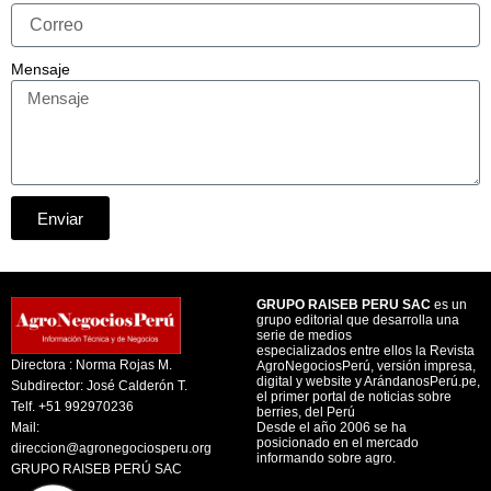
Mensaje
Enviar
GRUPO RAISEB PERU SAC
es un
grupo editorial que desarrolla una
serie de medios
especializados entre ellos la Revista
Directora : Norma Rojas M.
AgroNegociosPerú, versión impresa,
digital y website y ArándanosPerú.pe,
Subdirector: José Calderón T.
el primer portal de noticias sobre
Telf. +51 992970236
berries, del Perú
Mail:
Desde el año 2006 se ha
posicionado en el mercado
direccion@agronegociosperu.org
informando sobre agro.
GRUPO RAISEB PERÚ SAC