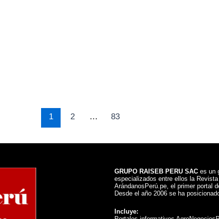
1
2
…
83
GRUPO RAISEB PERU SAC
es un g
especializados entre ellos la Revist
ArándanosPerú.pe, el primer portal de
Desde el año 2006 se ha posicionado
Incluye:
Portales informativos AgroNegocios