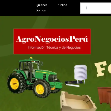
Skip
Search
Quienes
Publica
to
Somos
content