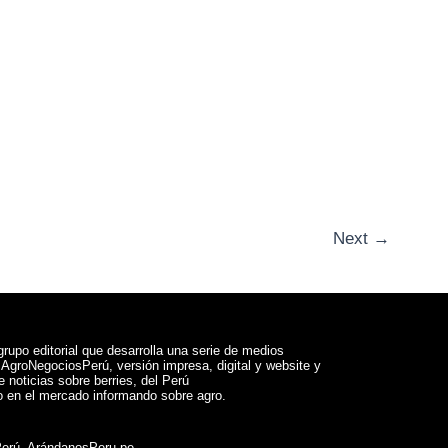
Next
→
rupo editorial que desarrolla una serie de medios
a AgroNegociosPerú, versión impresa, digital y website y
 noticias sobre berries, del Perú
 en el mercado informando sobre agro.
Perú, ArándanosPeru.pe