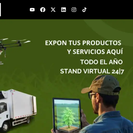
Youtube
Facebook
X-
Linkedin
Instagram
twitter