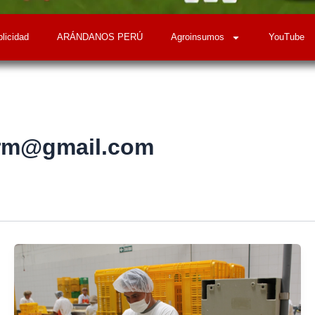
licidad
ARÁNDANOS PERÚ
Agroinsumos
YouTube
arm@gmail.com