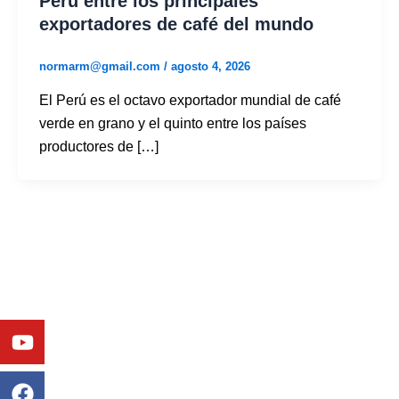
Perú entre los principales
exportadores de café del mundo
normarm@gmail.com
/
agosto 4, 2026
El Perú es el octavo exportador mundial de café
verde en grano y el quinto entre los países
productores de […]
Youtube
Facebook
Twitter
Linkedin
Instagram