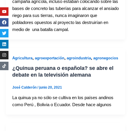
campaña agrícola, incluso estaban colocando sobre las
bases de concreto las tuberías para alcanzar el ansiado
Youtube
Facebook
Twitter
Linkedin
Instagram
riego para sus tierras, nunca imaginaron que
pobladores opuestos al proyecto las destruirían en
medio de una batalla campal.
,
,
,
Agricultura
agroexportación
agroindustria
agronegocios
¿Quinua peruana o española? se abre el
debate en la televisión alemana
José Calderón
/
junio 20, 2021
La quinua ya no sólo se cultiva en los países andinos
como Perú , Bolivia o Ecuador. Desde hace algunos