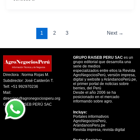
1
2
3
Next
→
GRUPO RAISEB PERU SAC
es un
grupo editorial que desarrolla una
serie de medios
especializados entre ellos la Revista
Directora : Norma Rojas M.
AgroNegociosPerú, versión impresa,
digital y website y ArándanosPerú.pe,
Subdirector: José Calderón T.
el primer portal de noticias sobre
Telf. +51 992970236
berries, del Perú
Mail:
Desde el año 2006 se ha
posicionado en el mercado
direccion@agronegociosperu.org
informando sobre agro.
GRUPO RAISEB PERÚ SAC
Incluye:
Portales informativos
AgroNegociosPerú,
ArándanosPeru.pe
Revista impresa, revista digital