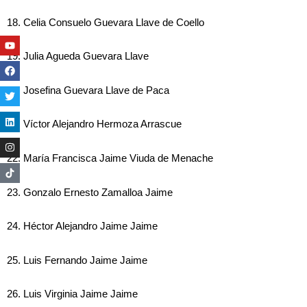
18. Celia Consuelo Guevara Llave de Coello
Youtube
Facebook
Twitter
Linkedin
Instagram
19. Julia Agueda Guevara Llave
20. Josefina Guevara Llave de Paca
21. Víctor Alejandro Hermoza Arrascue
22. María Francisca Jaime Viuda de Menache
23. Gonzalo Ernesto Zamalloa Jaime
24. Héctor Alejandro Jaime Jaime
25. Luis Fernando Jaime Jaime
26. Luis Virginia Jaime Jaime