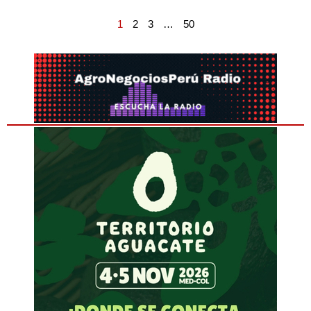
1
2
3
…
50