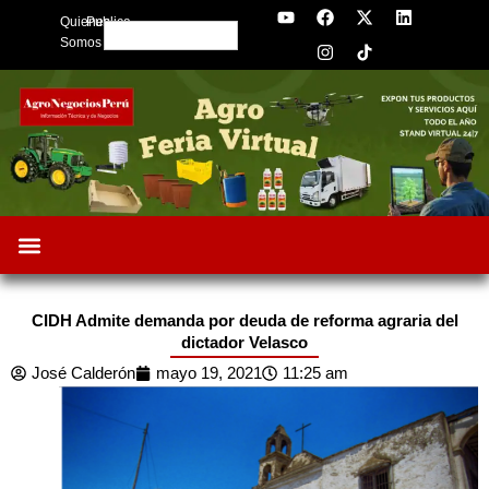
Y
F
I
X
L
Skip
Quienes
Publica
o
a
n
-
i
Search
to
u
c
s
t
n
Somos
t
e
t
w
k
content
u
b
a
i
e
b
o
g
t
d
e
o
r
t
i
k
a
e
n
m
r
CIDH Admite demanda por deuda de reforma agraria del
dictador Velasco
José Calderón
mayo 19, 2021
11:25 am