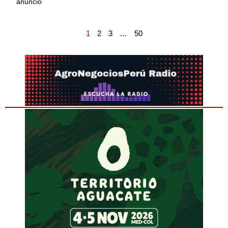
anunció
1
2
3
…
50