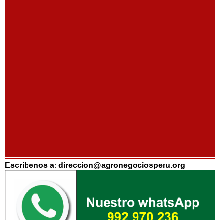
Escríbenos a: direccion@agronegociosperu.org