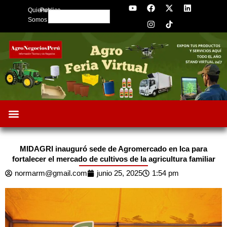
Y
F
I
X
L
Skip
Quienes
Publica
o
a
n
-
i
Search
to
u
c
s
t
n
Somos
t
e
t
w
k
content
u
b
a
i
e
b
o
g
t
d
e
o
r
t
i
k
a
e
n
m
r
MIDAGRI inauguró sede de Agromercado en Ica para
fortalecer el mercado de cultivos de la agricultura familiar
normarm@gmail.com
junio 25, 2025
1:54 pm