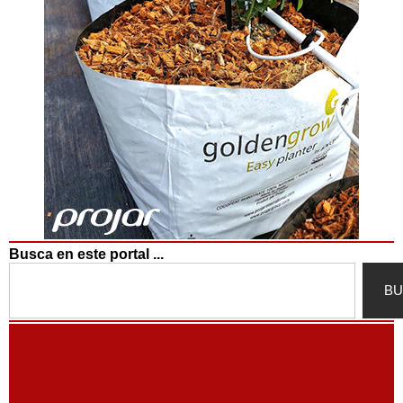
Busca en este portal ...
Search
BU