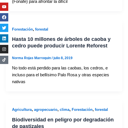
(Fonafe) para afrontar la difícil
Youtube
Facebook
Twitter
Linkedin
Instagram
,
Forestación
forestal
Hasta 10 millones de árboles de caoba y
cedro puede producir Lorente Reforest
Norma Rojas Marroquin
/
julio 8, 2019
No todo está perdido para las caobas, los cedros, e
incluso para el bellísimo Palo Rosa y otras especies
nativas
,
,
,
,
Agricultura
agropecuario
clima
Forestación
forestal
Biodiversidad en peligro por degradación
de pastizales