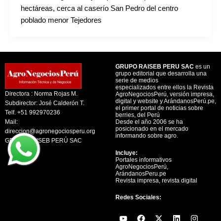
hectáreas, cerca al caserío San Pedro del centro
poblado menor Tejedores
GRUPO RAISEB PERU SAC
es un
grupo editorial que desarrolla una
serie de medios
especializados entre ellos la Revista
Directora : Norma Rojas M.
AgroNegociosPerú, versión impresa,
digital y website y ArándanosPerú.pe,
Subdirector: José Calderón T.
el primer portal de noticias sobre
Telf. +51 992970236
berries, del Perú
Mail:
Desde el año 2006 se ha
posicionado en el mercado
direccion@agronegociosperu.org
informando sobre agro.
GRUPO RAISEB PERÚ SAC
Incluye:
Portales informativos
AgroNegociosPerú,
ArándanosPeru.pe
Revista impresa, revista digital
Redes Sociales:
Y
F
X
L
I