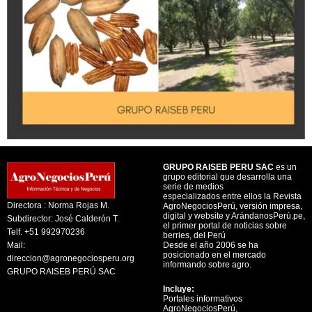
GRUPO RAISEB PERU SAC
es un
grupo editorial que desarrolla una
serie de medios
especializados entre ellos la Revista
Directora : Norma Rojas M.
AgroNegociosPerú, versión impresa,
digital y website y ArándanosPerú.pe,
Subdirector: José Calderón T.
el primer portal de noticias sobre
Telf. +51 992970236
berries, del Perú
Mail:
Desde el año 2006 se ha
posicionado en el mercado
direccion@agronegociosperu.org
informando sobre agro.
GRUPO RAISEB PERÚ SAC
Incluye:
Portales informativos
AgroNegociosPerú,