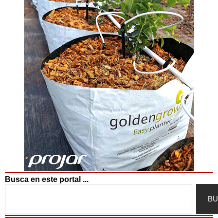
Busca en este portal ...
Search
BU