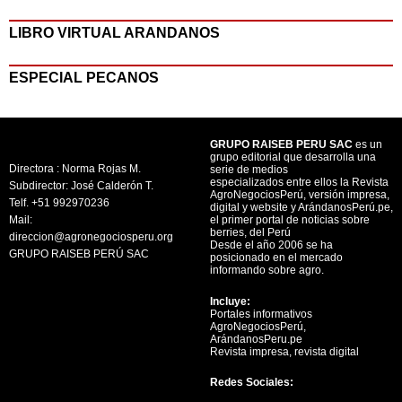
LIBRO VIRTUAL ARANDANOS
ESPECIAL PECANOS
GRUPO RAISEB PERU SAC
es un
grupo editorial que desarrolla una
Directora : Norma Rojas M.
serie de medios
especializados entre ellos la Revista
Subdirector: José Calderón T.
AgroNegociosPerú, versión impresa,
Telf. +51 992970236
digital y website y ArándanosPerú.pe,
Mail:
el primer portal de noticias sobre
berries, del Perú
direccion@agronegociosperu.org
Desde el año 2006 se ha
GRUPO RAISEB PERÚ SAC
posicionado en el mercado
informando sobre agro.
Incluye:
Portales informativos
AgroNegociosPerú,
ArándanosPeru.pe
Revista impresa, revista digital
Redes Sociales: