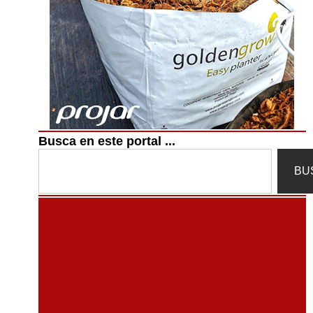
Busca en este portal ...
Search
BU