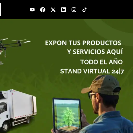
Youtube
Facebook
X-
Linkedin
Instagram
twitter