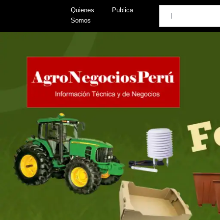
Skip
Search
Quienes
Publica
to
Somos
content