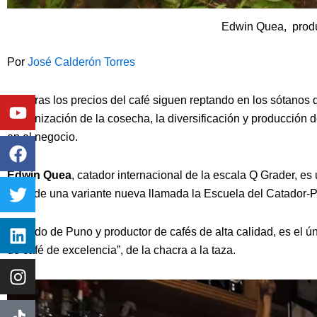
Edwin Quea, produc
Por
José Calderón Torres
Youtube
Facebook
Twitter
Linkedin
Instagram
Mientras los precios del café siguen reptando en los sótanos 
mecanización de la cosecha, la diversificación y producción
en el negocio.
Edwin Quea
, catador internacional de la escala Q Grader, es
Perú de una variante nueva llamada la Escuela del Catador-P
Oriundo de Puno y productor de cafés de alta calidad, es el 
de café de excelencia”, de la chacra a la taza.