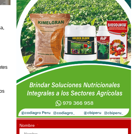
a,
otes
dos
Nombre