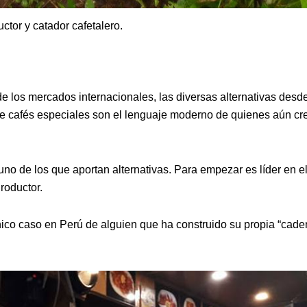
tor y catador cafetalero.
de los mercados internacionales, las diversas alternativas desde
 de cafés especiales son el lenguaje moderno de quienes aún cr
 uno de los que aportan alternativas. Para empezar es líder en e
roductor.
único caso en Perú de alguien que ha construido su propia “cad