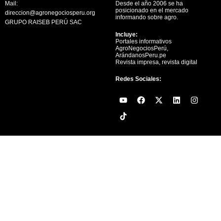
Mail:
Desde el año 2006 se ha
posicionado en el mercado
direccion@agronegociosperu.org
informando sobre agro.
GRUPO RAISEB PERÚ SAC
Incluye:
Portales informativos
AgroNegociosPerú,
ArándanosPeru.pe
Revista impresa, revista digital
Redes Sociales:
Y
F
X
L
I
o
a
-
i
n
u
c
t
n
s
t
e
w
k
t
u
b
i
e
a
b
o
t
d
g
e
o
t
i
r
k
e
n
a
r
m