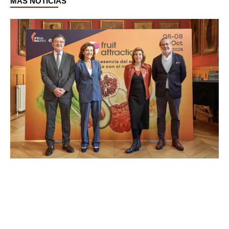
MÁS NOTICIAS
Page
Page
Page
Page
Page
Page