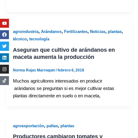
Youtube
Facebook
Twitter
Linkedin
Instagram
,
,
,
,
,
agroindustria
Arándanos
Fertilizantes
Noticias
plantas
,
técnico
tecnología
Aseguran que cultivo de arándanos en
maceta aumenta la producción
Norma Rojas Marroquin
/
febrero 6, 2018
Muchos agricultores interesados en producir
arándanos se preguntan si es mejor cultivar estas
plantas directamente en suelo o en maceta,
,
,
agroexportación
paltas
plantas
Productores cambiaron tomates y