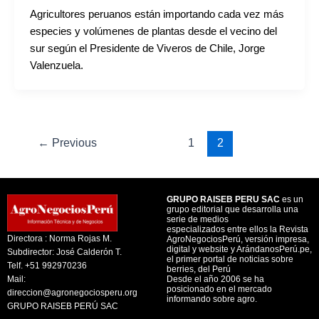
Agricultores peruanos están importando cada vez más
especies y volúmenes de plantas desde el vecino del
sur según el Presidente de Viveros de Chile, Jorge
Valenzuela.
←
Previous
1
2
GRUPO RAISEB PERU SAC
es un
grupo editorial que desarrolla una
serie de medios
especializados entre ellos la Revista
Directora : Norma Rojas M.
AgroNegociosPerú, versión impresa,
digital y website y ArándanosPerú.pe,
Subdirector: José Calderón T.
el primer portal de noticias sobre
Telf. +51 992970236
berries, del Perú
Mail:
Desde el año 2006 se ha
posicionado en el mercado
direccion@agronegociosperu.org
informando sobre agro.
GRUPO RAISEB PERÚ SAC