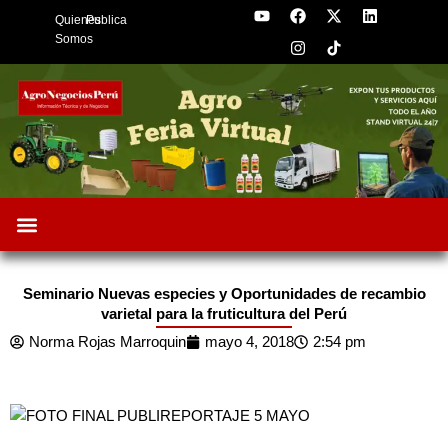
Y
F
I
X
L
Skip
Quienes
Publica
o
a
n
-
i
to
u
c
s
t
n
Somos
t
e
t
w
k
content
u
b
a
i
e
b
o
g
t
d
e
o
r
t
i
k
a
e
n
m
r
Oportunidades de Negocios
AgroFeria 2026
ARÁNDANOS PERÚ
Seminario Nuevas especies y Oportunidades de recambio
varietal para la fruticultura del Perú
Norma Rojas Marroquin
mayo 4, 2018
2:54 pm