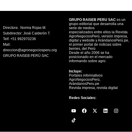
GRUPO RAISEB PERU SAC
es un
grupo editorial que desarrolla una
Directora : Norma Rojas M.
serie de medios
especializados entre ellos la Revista
Subdirector: José Calderón T.
AgroNegociosPerú, versión impresa,
Telf. +51 992970236
digital y website y ArándanosPerú.pe,
Mail:
el primer portal de noticias sobre
berries, del Perú
direccion@agronegociosperu.org
Desde el año 2006 se ha
GRUPO RAISEB PERÚ SAC
posicionado en el mercado
informando sobre agro.
Incluye:
Portales informativos
AgroNegociosPerú,
ArándanosPeru.pe
Revista impresa, revista digital
Redes Sociales:
Y
F
X
L
I
o
a
-
i
n
u
c
t
n
s
t
e
w
k
t
u
b
i
e
a
b
o
t
d
g