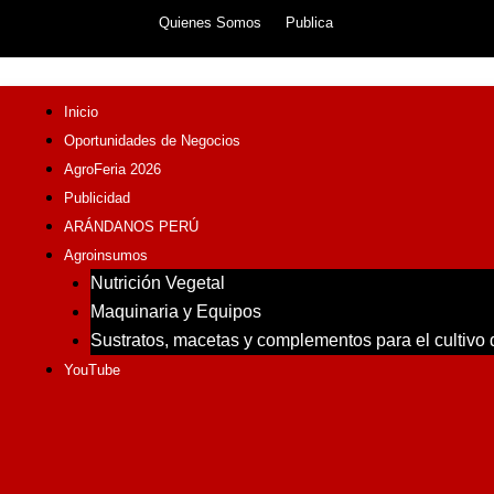
Skip
Quienes Somos
Publica
to
content
Inicio
Oportunidades de Negocios
AgroFeria 2026
Publicidad
ARÁNDANOS PERÚ
Agroinsumos
Nutrición Vegetal
Maquinaria y Equipos
Sustratos, macetas y complementos para el cultivo
YouTube