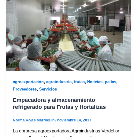
,
,
,
,
,
agroexportación
agroindustria
frutas
Noticias
paltas
,
Proveedores
Servicios
Empacadora y almacenamiento
refrigerado para Frutas y Hortalizas
Norma Rojas Marroquin
/
noviembre 14, 2017
La empresa agroexportadora Agroindustrias Verdeflor