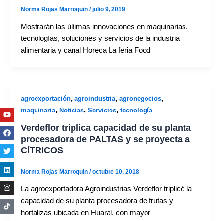
Norma Rojas Marroquin
/
julio 9, 2019
Mostrarán las últimas innovaciones en maquinarias,
tecnologías, soluciones y servicios de la industria
alimentaria y canal Horeca La feria Food
,
,
,
agroexportación
agroindustria
agronegocios
,
,
,
Youtube
Facebook
Twitter
Linkedin
Instagram
maquinaria
Noticias
Servicios
tecnología
Verdeflor triplica capacidad de su planta
procesadora de PALTAS y se proyecta a
CÍTRICOS
Norma Rojas Marroquin
/
octubre 10, 2018
La agroexportadora Agroindustrias Verdeflor triplicó la
capacidad de su planta procesadora de frutas y
hortalizas ubicada en Huaral, con mayor