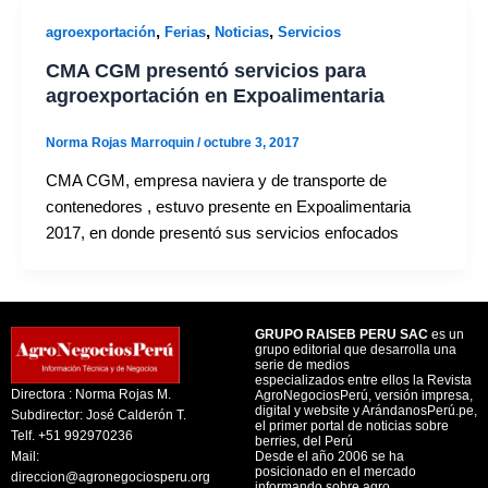
,
,
,
agroexportación
Ferias
Noticias
Servicios
CMA CGM presentó servicios para
agroexportación en Expoalimentaria
Norma Rojas Marroquin
/
octubre 3, 2017
CMA CGM, empresa naviera y de transporte de
contenedores , estuvo presente en Expoalimentaria
2017, en donde presentó sus servicios enfocados
GRUPO RAISEB PERU SAC
es un
grupo editorial que desarrolla una
serie de medios
especializados entre ellos la Revista
Directora : Norma Rojas M.
AgroNegociosPerú, versión impresa,
digital y website y ArándanosPerú.pe,
Subdirector: José Calderón T.
el primer portal de noticias sobre
Telf. +51 992970236
berries, del Perú
Mail:
Desde el año 2006 se ha
posicionado en el mercado
direccion@agronegociosperu.org
informando sobre agro.