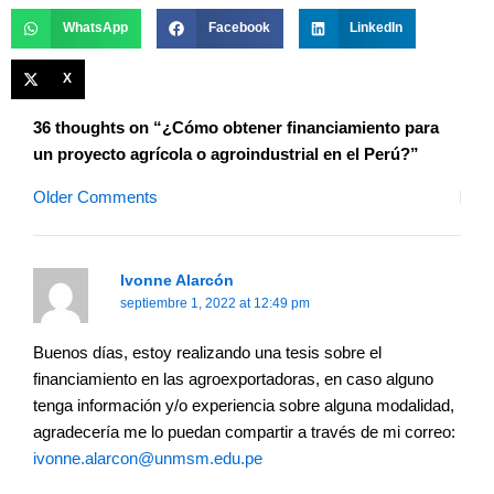
WhatsApp
Facebook
LinkedIn
X
Newer
Newer
36 thoughts on “¿Cómo obtener financiamiento para
Comments
Comments
un proyecto agrícola o agroindustrial en el Perú?”
Older Comments
Ivonne Alarcón
septiembre 1, 2022 at 12:49 pm
Buenos días, estoy realizando una tesis sobre el
financiamiento en las agroexportadoras, en caso alguno
tenga información y/o experiencia sobre alguna modalidad,
agradecería me lo puedan compartir a través de mi correo:
ivonne.alarcon@unmsm.edu.pe