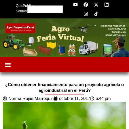
Y
F
I
X
L
Skip
Quienes
Publica
o
a
n
-
i
Search
to
u
c
s
t
n
Somos
t
e
t
w
k
content
u
b
a
i
e
b
o
g
t
d
e
o
r
t
i
k
a
e
n
m
r
¿Cómo obtener financiamiento para un proyecto agrícola o
agroindustrial en el Perú?
Norma Rojas Marroquin
octubre 11, 2017
5:44 pm