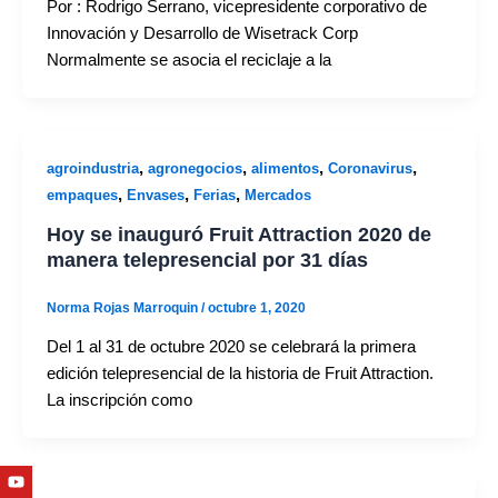
Por : Rodrigo Serrano, vicepresidente corporativo de
Innovación y Desarrollo de Wisetrack Corp
Normalmente se asocia el reciclaje a la
,
,
,
,
agroindustria
agronegocios
alimentos
Coronavirus
,
,
,
empaques
Envases
Ferias
Mercados
Hoy se inauguró Fruit Attraction 2020 de
manera telepresencial por 31 días
Norma Rojas Marroquin
/
octubre 1, 2020
Del 1 al 31 de octubre 2020 se celebrará la primera
edición telepresencial de la historia de Fruit Attraction.
La inscripción como
Youtube
Facebook
Twitter
Linkedin
Instagram