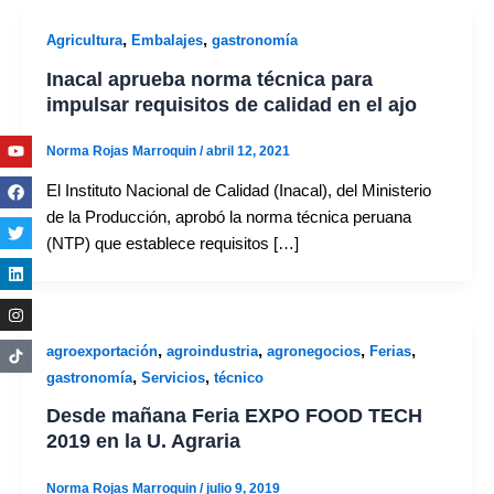
,
,
Agricultura
Embalajes
gastronomía
Inacal aprueba norma técnica para
impulsar requisitos de calidad en el ajo
Youtube
Facebook
Twitter
Linkedin
Instagram
Norma Rojas Marroquin
/
abril 12, 2021
El Instituto Nacional de Calidad (Inacal), del Ministerio
de la Producción, aprobó la norma técnica peruana
(NTP) que establece requisitos […]
,
,
,
,
agroexportación
agroindustria
agronegocios
Ferias
,
,
gastronomía
Servicios
técnico
Desde mañana Feria EXPO FOOD TECH
2019 en la U. Agraria
Norma Rojas Marroquin
/
julio 9, 2019