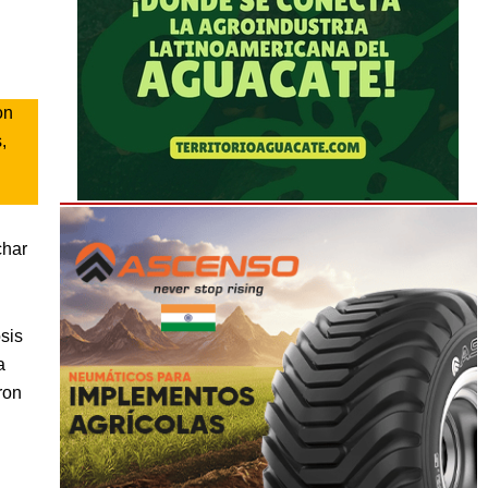
on
,
char
sis
a
ron