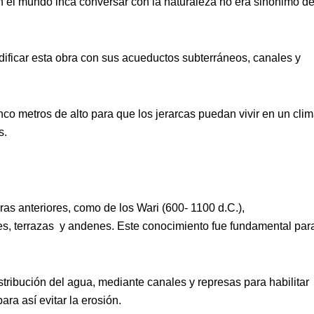
en el mundo inca conversar con la naturaleza no era sinónimo d
edificar esta obra con sus acueductos subterráneos, canales y
co metros de alto para que los jerarcas puedan vivir en un cli
s.
as anteriores, como de los Wari (600- 1100 d.C.),
s, terrazas y andenes. Este conocimiento fue fundamental par
stribución del agua, mediante canales y represas para habilitar
ara así evitar la erosión.