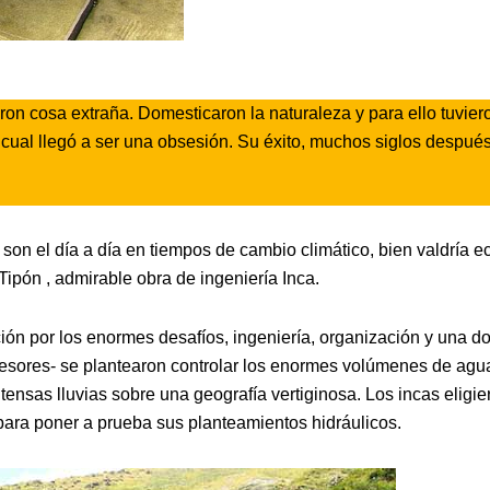
eron cosa extraña. Domesticaron la naturaleza y para ello tuvier
lo cual llegó a ser una obsesión. Su éxito, muchos siglos después
on el día a día en tiempos de cambio climático, bien valdría e
ipón , admirable obra de ingeniería Inca.
ión por los enormes desafíos, ingeniería, organización y una do
ecesores- se plantearon controlar los enormes volúmenes de agu
ensas lluvias sobre una geografía vertiginosa. Los incas eligie
 para poner a prueba sus planteamientos hidráulicos.