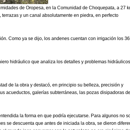
oximidades de Oropesa, en la Comunidad de Choquepata, a 27 k
 terrazas y un canal absolutamente en piedra, en perfecto
ción. Como ya se dijo, los andenes cuentan con irrigación los 3
niero hidráulico que analiza los detalles y problemas hidráulico
d de la obra y destacó, en principio su belleza, precisión y
 sus acueductos, galerías subterráneas, las pozas disipadoras d
tendida la forma en que podría ejecutarse. Para algunos no s
pues se descuenta que antes de iniciada la obra, se dieron difere