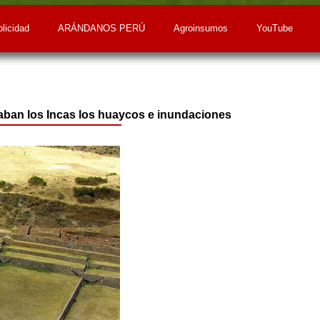
licidad
ARÁNDANOS PERÚ
Agroinsumos
YouTube
aban los Incas los huaycos e inundaciones