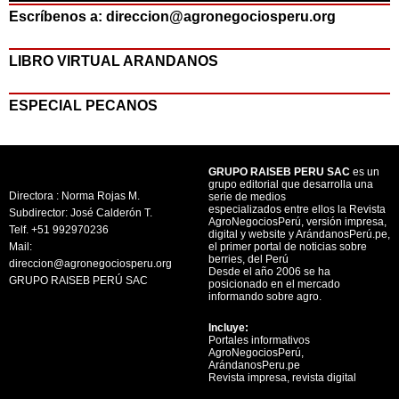
Escríbenos a: direccion@agronegociosperu.org
LIBRO VIRTUAL ARANDANOS
ESPECIAL PECANOS
GRUPO RAISEB PERU SAC
es un
grupo editorial que desarrolla una
Directora : Norma Rojas M.
serie de medios
especializados entre ellos la Revista
Subdirector: José Calderón T.
AgroNegociosPerú, versión impresa,
Telf. +51 992970236
digital y website y ArándanosPerú.pe,
Mail:
el primer portal de noticias sobre
berries, del Perú
direccion@agronegociosperu.org
Desde el año 2006 se ha
GRUPO RAISEB PERÚ SAC
posicionado en el mercado
informando sobre agro.
Incluye:
Portales informativos
AgroNegociosPerú,
ArándanosPeru.pe
Revista impresa, revista digital