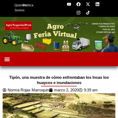
Y
F
I
X
L
Skip
Quienes
Publica
o
a
n
-
i
to
u
c
s
t
n
Somos
t
e
t
w
k
content
u
b
a
i
e
b
o
g
t
d
e
o
r
t
i
k
a
e
n
m
r
Oportunidades de Negocios
AgroFeria 2026
ARÁNDANOS PERÚ
Tipón, una muestra de cómo enfrentaban los Incas los
huaycos e inundaciones
Norma Rojas Marroquin
marzo 2, 2020
9:39 am