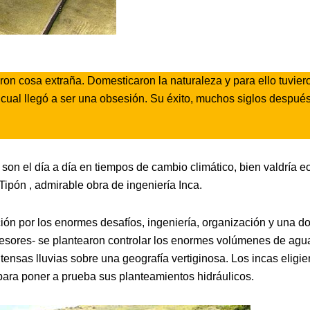
eron cosa extraña. Domesticaron la naturaleza y para ello tuvier
lo cual llegó a ser una obsesión. Su éxito, muchos siglos después
on el día a día en tiempos de cambio climático, bien valdría e
ipón , admirable obra de ingeniería Inca.
ión por los enormes desafíos, ingeniería, organización y una do
ecesores- se plantearon controlar los enormes volúmenes de agu
ensas lluvias sobre una geografía vertiginosa. Los incas eligie
 para poner a prueba sus planteamientos hidráulicos.