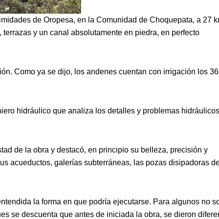
oximidades de Oropesa, en la Comunidad de Choquepata, a 27 k
 terrazas y un canal absolutamente en piedra, en perfecto
ción. Como ya se dijo, los andenes cuentan con irrigación los 3
niero hidráulico que analiza los detalles y problemas hidráulico
d de la obra y destacó, en principio su belleza, precisión y
 sus acueductos, galerías subterráneas, las pozas disipadoras d
tendida la forma en que podría ejecutarse. Para algunos no s
pues se descuenta que antes de iniciada la obra, se dieron difere