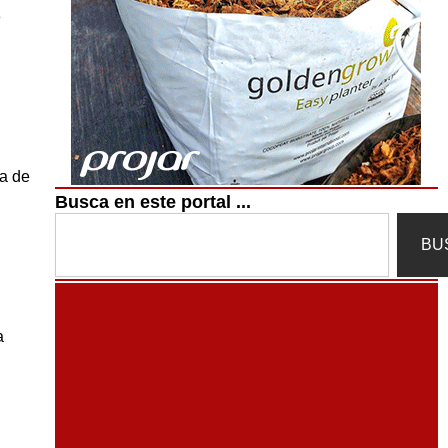
e
ma de
Busca en este portal ...
Search
BU
a