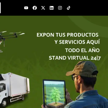
Youtube
Facebook
X-
Linkedin
Instagram
twitter