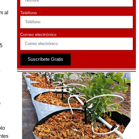
m al
Teléfono
Correo electrónico
65
Suscríbete Gratis
s
e
olo
ntes