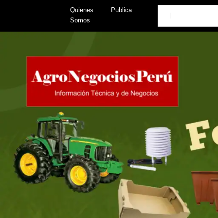
Skip
Search
Quienes
Publica
to
Somos
content