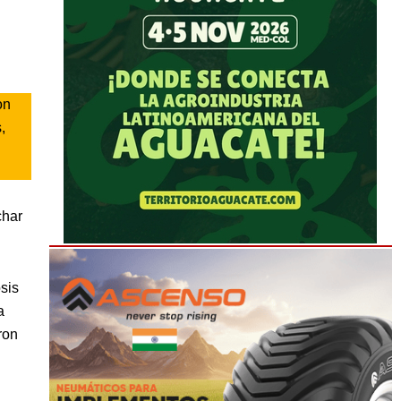
on
,
char
sis
a
ron