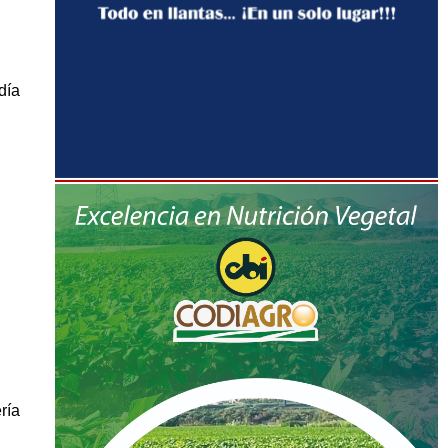
día
ría