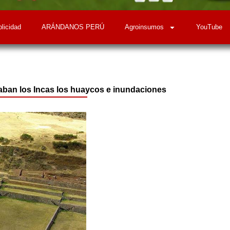
licidad
ARÁNDANOS PERÚ
Agroinsumos
YouTube
aban los Incas los huaycos e inundaciones