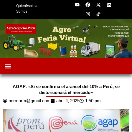
Y
F
I
X
L
Skip
Quienes
Publica
o
a
n
-
i
to
u
c
s
t
n
Somos
t
e
t
w
k
content
u
b
a
i
e
b
o
g
t
d
e
o
r
t
i
k
a
e
n
m
r
Oportunidades de Negocios
AgroFeria 2026
ARÁNDANOS PERÚ
AGAP: «Si se confirma el arancel del 10% a Perú, se
distorsionará el mercado»
normarm@gmail.com
abril 4, 2025
1:50 pm