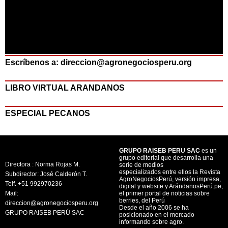
Escríbenos a: direccion@agronegociosperu.org
LIBRO VIRTUAL ARANDANOS
ESPECIAL PECANOS
GRUPO RAISEB PERU SAC
es un
grupo editorial que desarrolla una
Directora : Norma Rojas M.
serie de medios
especializados entre ellos la Revista
Subdirector: José Calderón T.
AgroNegociosPerú, versión impresa,
Telf. +51 992970236
digital y website y ArándanosPerú.pe,
Mail:
el primer portal de noticias sobre
berries, del Perú
direccion@agronegociosperu.org
Desde el año 2006 se ha
GRUPO RAISEB PERÚ SAC
posicionado en el mercado
informando sobre agro.