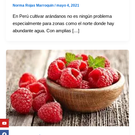
Norma Rojas Marroquin
/
mayo 4, 2021
En Perú cultivar arándanos no es ningún problema
especialmente para zonas como el norte donde hay
abundante agua. Con amplias […]
Youtube
Facebook
Twitter
Linkedin
Instagram