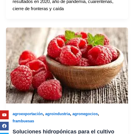
resultados en 2020, año de pandemia, cuarentenas,
cierre de fronteras y caída
Youtube
Facebook
Twitter
Linkedin
Instagram
,
,
,
agroexportación
agroindustria
agronegocios
frambuesas
Soluciones hidropónicas para el cultivo