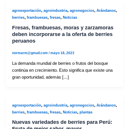
,
,
,
,
agroexportación
agroindustria
agronegocios
Arándanos
,
,
,
berries
frambuesas
fresas
Noticias
Fresas, frambuesas, moras y zarzamoras
deben incorporarse a la oferta de berries
peruanos
normarm@gmail.com
/
mayo 18, 2023
La demanda mundial de berries o frutos del bosque
continúa en crecimiento. Esto significa que existe una
gran oportunidad, además […]
,
,
,
,
agroexportación
agroindustria
agronegocios
Arándanos
,
,
,
,
berries
frambuesas
fresas
Noticias
plantas
Nuevas variedades de berries para Perú:
Fruta de mejor sabor, mayor