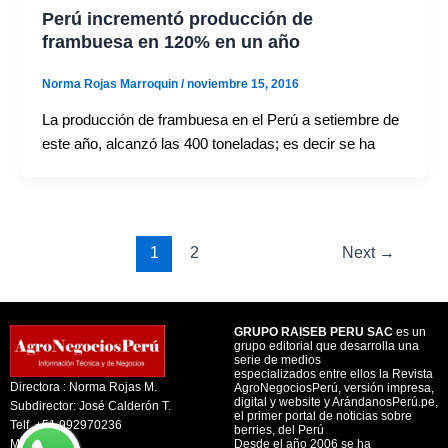
Perú incrementó producción de
frambuesa en 120% en un año
Norma Rojas Marroquin
/
noviembre 15, 2016
La producción de frambuesa en el Perú a setiembre de
este año, alcanzó las 400 toneladas; es decir se ha
1
2
Next
→
GRUPO RAISEB PERU SAC
es un
grupo editorial que desarrolla una
serie de medios
especializados entre ellos la Revista
Directora : Norma Rojas M.
AgroNegociosPerú, versión impresa,
digital y website y ArándanosPerú.pe,
Subdirector: José Calderón T.
el primer portal de noticias sobre
Telf. +51 992970236
berries, del Perú
Mail:
Desde el año 2006 se ha