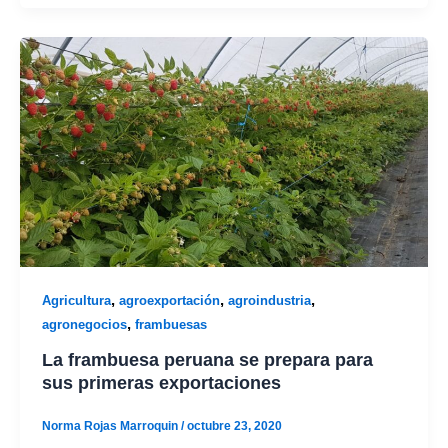
,
,
,
Agricultura
agroexportación
agroindustria
,
agronegocios
frambuesas
La frambuesa peruana se prepara para
sus primeras exportaciones
Norma Rojas Marroquin
/
octubre 23, 2020