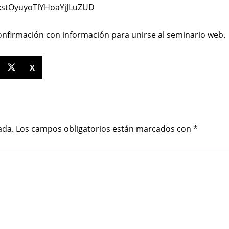
dxstOyuyoTlYHoaYjJLuZUD
 confirmación con información para unirse al seminario web.
X
ada.
Los campos obligatorios están marcados con
*