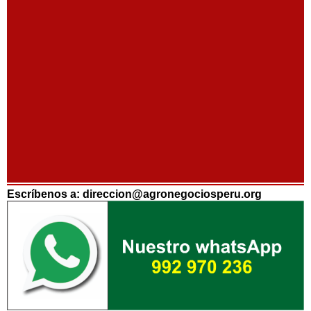
Escríbenos a: direccion@agronegociosperu.org