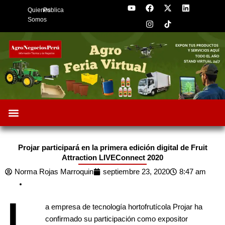
Y
F
I
X
L
Skip
Quienes
Publica
o
a
n
-
i
to
u
c
s
t
n
Somos
t
e
t
w
k
content
u
b
a
i
e
b
o
g
t
d
e
o
r
t
i
k
a
e
n
m
r
Oportunidades de Negocios
AgroFeria 2026
ARÁNDANOS PERÚ
Projar participará en la primera edición digital de Fruit
Attraction LIVEConnect 2020
Norma Rojas Marroquin
septiembre 23, 2020
8:47 am
L
a empresa de tecnología hortofrutícola Projar ha
confirmado su participación como expositor