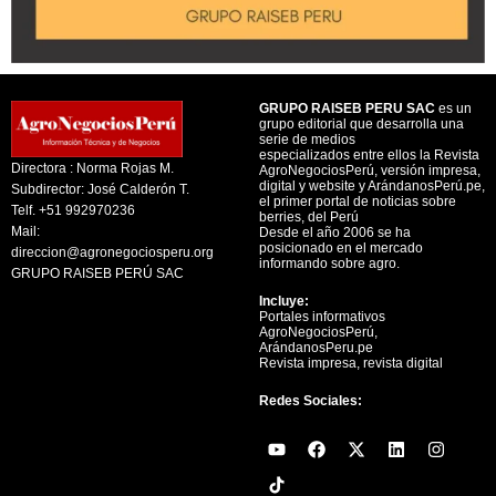
GRUPO RAISEB PERU SAC
es un
grupo editorial que desarrolla una
serie de medios
especializados entre ellos la Revista
Directora : Norma Rojas M.
AgroNegociosPerú, versión impresa,
digital y website y ArándanosPerú.pe,
Subdirector: José Calderón T.
el primer portal de noticias sobre
Telf. +51 992970236
berries, del Perú
Mail:
Desde el año 2006 se ha
posicionado en el mercado
direccion@agronegociosperu.org
informando sobre agro.
GRUPO RAISEB PERÚ SAC
Incluye:
Portales informativos
AgroNegociosPerú,
ArándanosPeru.pe
Revista impresa, revista digital
Redes Sociales:
Y
F
X
L
I
o
a
-
i
n
u
c
t
n
s
t
e
w
k
t