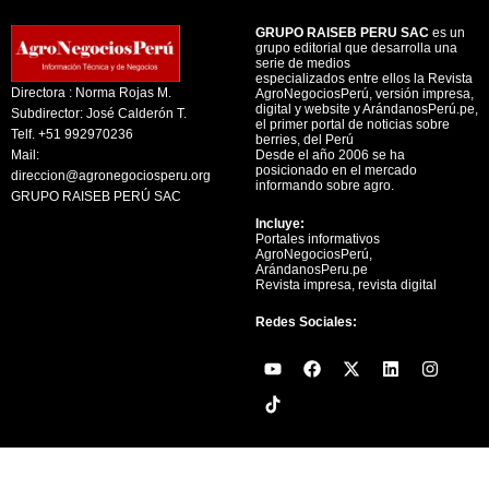
GRUPO RAISEB PERU SAC
es un
grupo editorial que desarrolla una
serie de medios
especializados entre ellos la Revista
Directora : Norma Rojas M.
AgroNegociosPerú, versión impresa,
digital y website y ArándanosPerú.pe,
Subdirector: José Calderón T.
el primer portal de noticias sobre
Telf. +51 992970236
berries, del Perú
Mail:
Desde el año 2006 se ha
posicionado en el mercado
direccion@agronegociosperu.org
informando sobre agro.
GRUPO RAISEB PERÚ SAC
Incluye:
Portales informativos
AgroNegociosPerú,
ArándanosPeru.pe
Revista impresa, revista digital
Redes Sociales:
Y
F
X
L
I
o
a
-
i
n
u
c
t
n
s
t
e
w
k
t
u
b
i
e
a
b
o
t
d
g
e
o
t
i
r
k
e
n
a