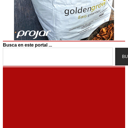
Busca en este portal ...
Search
BU