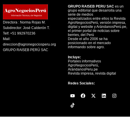
GRUPO RAISEB PERU SAC
es un
grupo editorial que desarrolla una
serie de medios
especializados entre ellos la Revista
Directora : Norma Rojas M.
AgroNegociosPerú, versión impresa,
digital y website y ArándanosPerú.pe,
Subdirector: José Calderón T.
el primer portal de noticias sobre
Telf. +51 992970236
berries, del Perú
Mail:
Desde el año 2006 se ha
posicionado en el mercado
direccion@agronegociosperu.org
informando sobre agro.
GRUPO RAISEB PERÚ SAC
Incluye:
Portales informativos
AgroNegociosPerú,
ArándanosPeru.pe
Revista impresa, revista digital
Redes Sociales:
Y
F
X
L
I
o
a
-
i
n
u
c
t
n
s
t
e
w
k
t
u
b
i
e
a
b
o
t
d
g
e
o
t
i
r
k
e
n
a