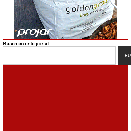
Busca en este portal ...
Search
BU