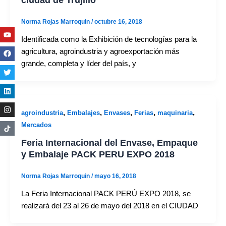
Norma Rojas Marroquin
/
octubre 16, 2018
Youtube
Facebook
Twitter
Linkedin
Instagram
Identificada como la Exhibición de tecnologías para la
agricultura, agroindustria y agroexportación más
grande, completa y líder del país, y
,
,
,
,
,
agroindustria
Embalajes
Envases
Ferias
maquinaria
Mercados
Feria Internacional del Envase, Empaque
y Embalaje PACK PERU EXPO 2018
Norma Rojas Marroquin
/
mayo 16, 2018
La Feria Internacional PACK PERÚ EXPO 2018, se
realizará del 23 al 26 de mayo del 2018 en el CIUDAD