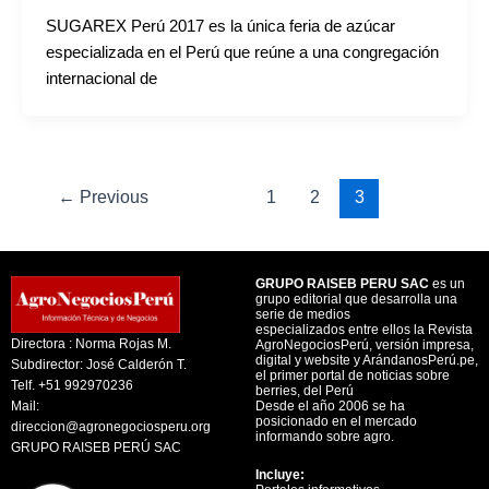
SUGAREX Perú 2017 es la única feria de azúcar
especializada en el Perú que reúne a una congregación
internacional de
←
Previous
1
2
3
GRUPO RAISEB PERU SAC
es un
grupo editorial que desarrolla una
serie de medios
especializados entre ellos la Revista
Directora : Norma Rojas M.
AgroNegociosPerú, versión impresa,
digital y website y ArándanosPerú.pe,
Subdirector: José Calderón T.
el primer portal de noticias sobre
Telf. +51 992970236
berries, del Perú
Mail:
Desde el año 2006 se ha
posicionado en el mercado
direccion@agronegociosperu.org
informando sobre agro.
GRUPO RAISEB PERÚ SAC
Incluye: