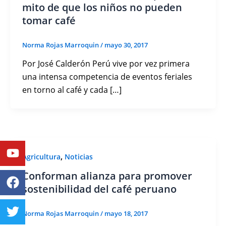
mito de que los niños no pueden
tomar café
Norma Rojas Marroquin
/
mayo 30, 2017
Por José Calderón Perú vive por vez primera
una intensa competencia de eventos feriales
en torno al café y cada […]
Youtube
Facebook
Twitter
Linkedin
Instagram
,
Agricultura
Noticias
Conforman alianza para promover
sostenibilidad del café peruano
Norma Rojas Marroquin
/
mayo 18, 2017