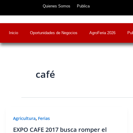
Skip
Quienes Somos
Publica
to
content
Inicio
Oportunidades de Negocios
AgroFeria 2026
Pub
café
,
Agricultura
Ferias
EXPO CAFE 2017 busca romper el