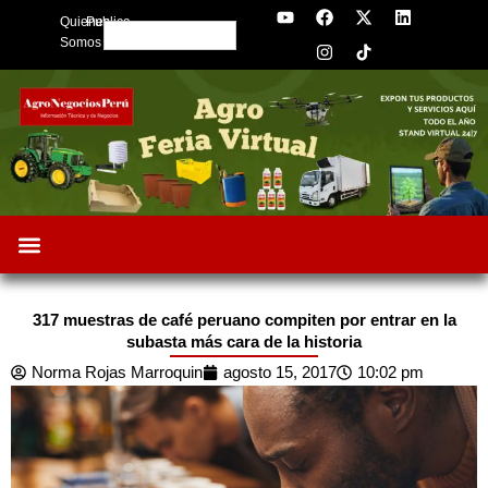
Y
F
I
X
L
Skip
Quienes
Publica
o
a
n
-
i
Search
to
u
c
s
t
n
Somos
t
e
t
w
k
content
u
b
a
i
e
b
o
g
t
d
e
o
r
t
i
k
a
e
n
m
r
317 muestras de café peruano compiten por entrar en la
subasta más cara de la historia
Norma Rojas Marroquin
agosto 15, 2017
10:02 pm