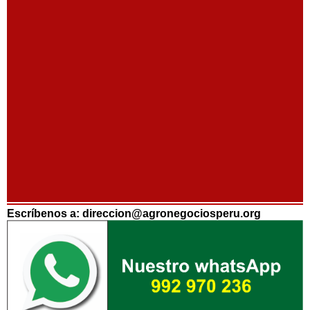
Escríbenos a: direccion@agronegociosperu.org