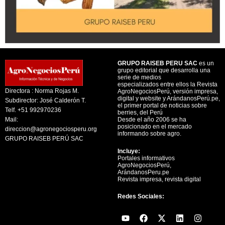
GRUPO RAISEB PERU SAC
es un
grupo editorial que desarrolla una
serie de medios
especializados entre ellos la Revista
Directora : Norma Rojas M.
AgroNegociosPerú, versión impresa,
digital y website y ArándanosPerú.pe,
Subdirector: José Calderón T.
el primer portal de noticias sobre
Telf. +51 992970236
berries, del Perú
Mail:
Desde el año 2006 se ha
posicionado en el mercado
direccion@agronegociosperu.org
informando sobre agro.
GRUPO RAISEB PERÚ SAC
Incluye:
Portales informativos
AgroNegociosPerú,
ArándanosPeru.pe
Revista impresa, revista digital
Redes Sociales:
Y
F
X
L
I
o
a
-
i
n