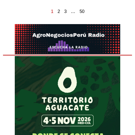
1
2
3
…
50