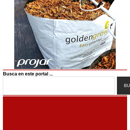
Busca en este portal ...
Search
BU