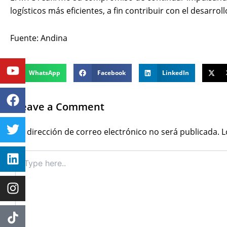
logísticos más eficientes, a fin contribuir con el desarro
Fuente: Andina
Youtube
Facebook
Twitter
Linkedin
Instagram
WhatsApp
Facebook
LinkedIn
Leave a Comment
Tu dirección de correo electrónico no será publicada.
L
Type
here..