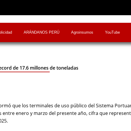
licidad
ARÁNDANOS PERÚ
Agroinsumos
YouTube
cord de 17.6 millones de toneladas
ormó que los terminales de uso público del Sistema Portua
s entre enero y marzo del presente año, cifra que represen
025.