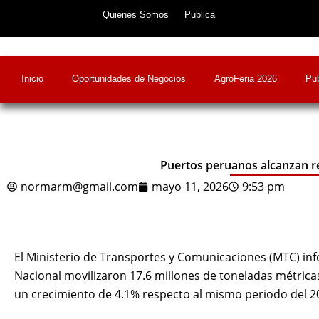
Skip
Quienes Somos
Publica
to
content
Inicio
Oportunidades de Negocios
AgroFeria 2026
Pub
Puertos peruanos alcanzan re
normarm@gmail.com
mayo 11, 2026
9:53 pm
El Ministerio de Transportes y Comunicaciones (MTC) inf
Nacional movilizaron 17.6 millones de toneladas métrica
un crecimiento de 4.1% respecto al mismo periodo del 2