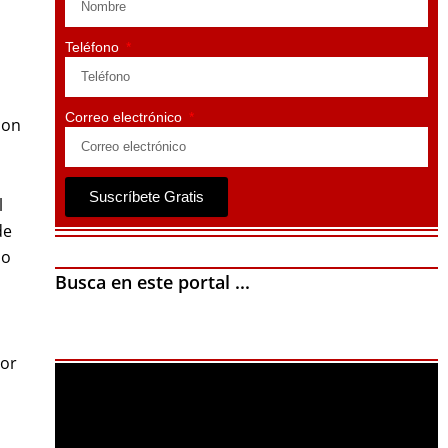
Teléfono
Correo electrónico
con
Suscríbete Gratis
l
de
do
Busca en este portal ...
tor