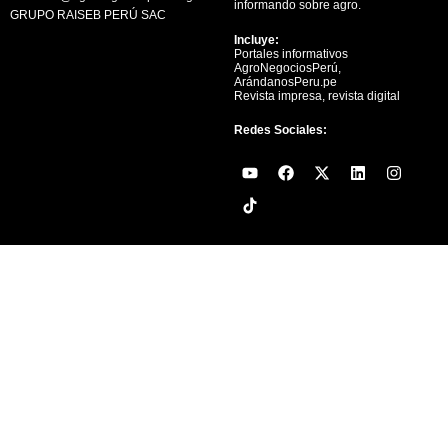
informando sobre agro.
GRUPO RAISEB PERÚ SAC
Incluye:
Portales informativos
AgroNegociosPerú,
ArándanosPeru.pe
Revista impresa, revista digital
Redes Sociales:
Y
F
X
L
I
o
a
-
i
n
u
c
t
n
s
t
e
w
k
t
u
b
i
e
a
b
o
t
d
g
e
o
t
i
r
k
e
n
a
r
m