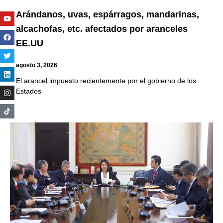
Arándanos, uvas, espárragos, mandarinas,
Youtube
Facebook
Twitter
Linkedin
Instagram
alcachofas, etc. afectados por aranceles
EE.UU
agosto 3, 2026
El arancel impuesto recientemente por el gobierno de los
Estados