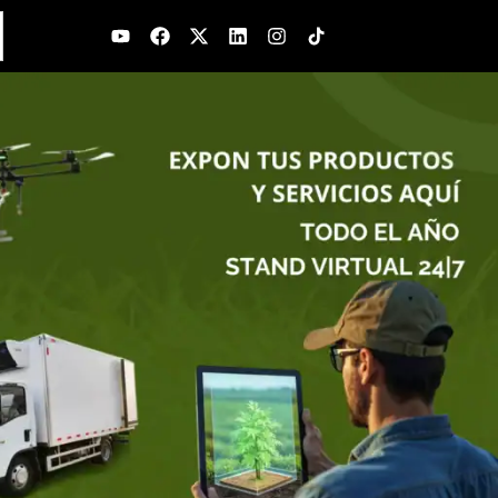
Youtube
Facebook
X-
Linkedin
Instagram
twitter