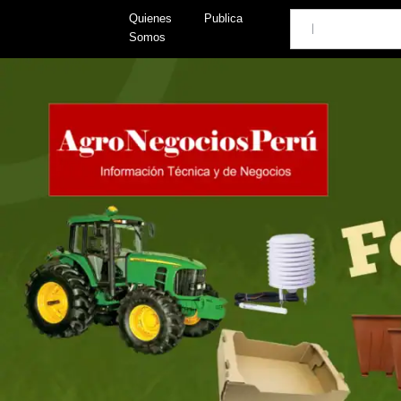
Skip
Search
Quienes
Publica
to
Somos
content