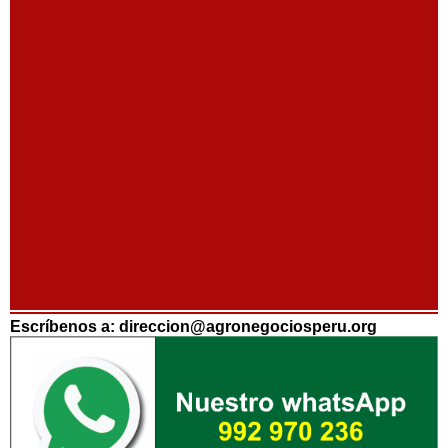
Escríbenos a: direccion@agronegociosperu.org