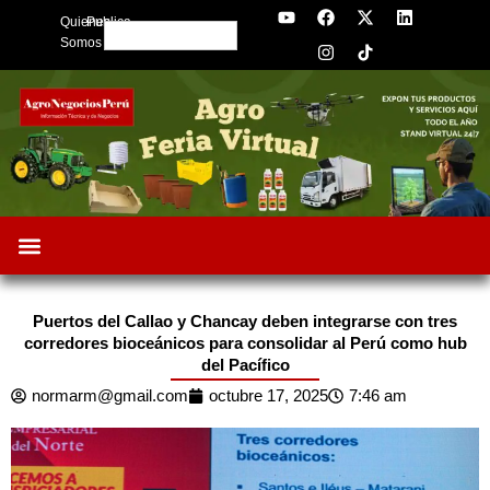
Y
F
I
X
L
Skip
Quienes
Publica
o
a
n
-
i
Search
to
u
c
s
t
n
Somos
t
e
t
w
k
content
u
b
a
i
e
b
o
g
t
d
e
o
r
t
i
k
a
e
n
m
r
Puertos del Callao y Chancay deben integrarse con tres
corredores bioceánicos para consolidar al Perú como hub
del Pacífico
normarm@gmail.com
octubre 17, 2025
7:46 am