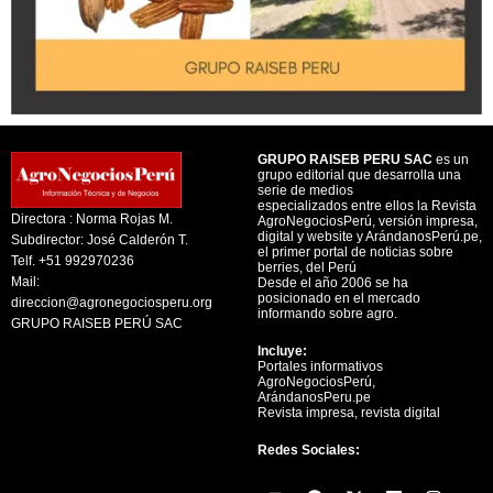
GRUPO RAISEB PERU SAC
es un
grupo editorial que desarrolla una
serie de medios
especializados entre ellos la Revista
Directora : Norma Rojas M.
AgroNegociosPerú, versión impresa,
digital y website y ArándanosPerú.pe,
Subdirector: José Calderón T.
el primer portal de noticias sobre
Telf. +51 992970236
berries, del Perú
Mail:
Desde el año 2006 se ha
posicionado en el mercado
direccion@agronegociosperu.org
informando sobre agro.
GRUPO RAISEB PERÚ SAC
Incluye:
Portales informativos
AgroNegociosPerú,
ArándanosPeru.pe
Revista impresa, revista digital
Redes Sociales:
Y
F
X
L
I