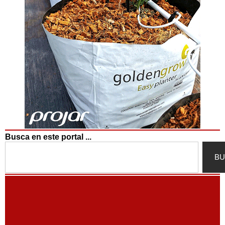
Busca en este portal ...
Search
BU