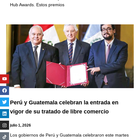
Hub Awards. Estos premios
Youtube
Facebook
Twitter
Linkedin
Instagram
Perú y Guatemala celebran la entrada en
vigor de su tratado de libre comercio
julio 1, 2026
Los gobiernos de Perú y Guatemala celebraron este martes