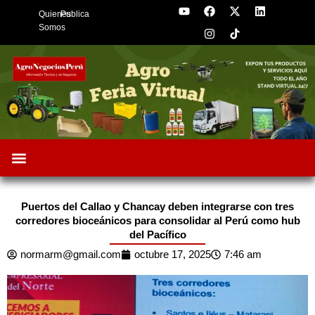
Y
F
I
X
L
Skip
Quienes
Publica
o
a
n
-
i
to
u
c
s
t
n
Somos
t
e
t
w
k
content
u
b
a
i
e
b
o
g
t
d
e
o
r
t
i
k
a
e
n
m
r
Oportunidades de Negocios
AgroFeria 2026
ARÁNDANOS PERÚ
Puertos del Callao y Chancay deben integrarse con tres
corredores bioceánicos para consolidar al Perú como hub
del Pacífico
normarm@gmail.com
octubre 17, 2025
7:46 am