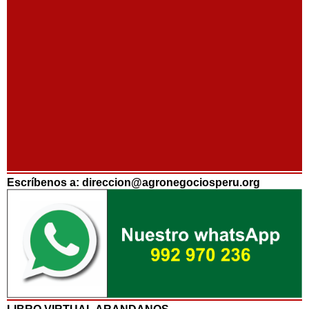
Escríbenos a: direccion@agronegociosperu.org