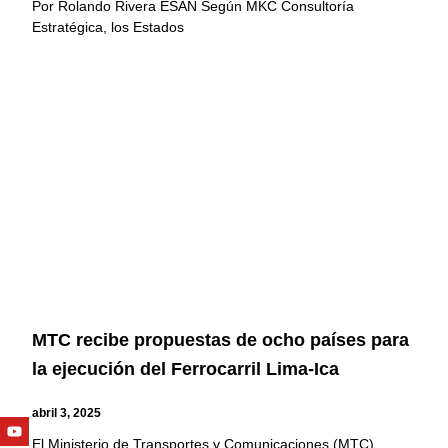
Por Rolando Rivera ESAN Según MKC Consultoría
Estratégica, los Estados
MTC recibe propuestas de ocho países para
la ejecución del Ferrocarril Lima-Ica
abril 3, 2025
Youtube
Facebook
Twitter
Linkedin
Instagram
El Ministerio de Transportes y Comunicaciones (MTC)