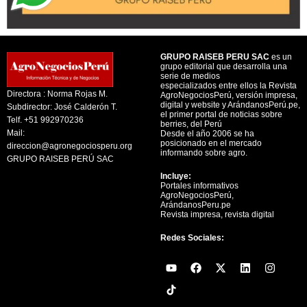
GRUPO RAISEB PERU SAC
es un
grupo editorial que desarrolla una
serie de medios
especializados entre ellos la Revista
Directora : Norma Rojas M.
AgroNegociosPerú, versión impresa,
digital y website y ArándanosPerú.pe,
Subdirector: José Calderón T.
el primer portal de noticias sobre
Telf. +51 992970236
berries, del Perú
Mail:
Desde el año 2006 se ha
posicionado en el mercado
direccion@agronegociosperu.org
informando sobre agro.
GRUPO RAISEB PERÚ SAC
Incluye:
Portales informativos
AgroNegociosPerú,
ArándanosPeru.pe
Revista impresa, revista digital
Redes Sociales:
Y
F
X
L
I
o
a
-
i
n
u
c
t
n
s
t
e
w
k
t
u
b
i
e
a