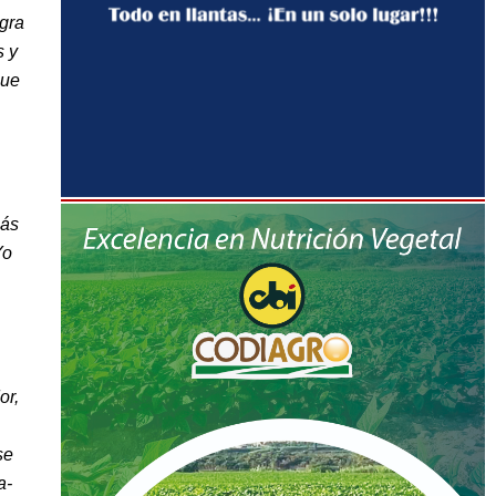
ogra
s y
que
más
Yo
or,
se
a-