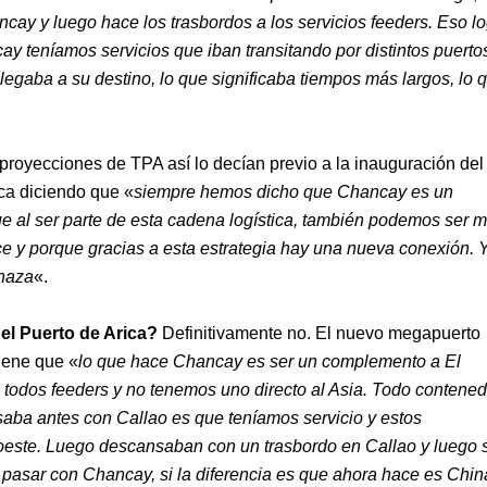
cay y luego hace los trasbordos a los servicios feeders. Eso l
 teníamos servicios que iban transitando por distintos puerto
llegaba a su destino, lo que significaba tiempos más largos, lo 
proyecciones de TPA así lo decían previo a la inauguración del
ca diciendo que «
siempre hemos dicho que Chancay es un
 al ser parte de esta cadena logística, también podemos ser 
uce y porque gracias a esta estrategia hay una nueva conexión. 
naza
«.
del Puerto de Arica?
Definitivamente no. El nuevo megapuerto
iene que «
lo que hace Chancay es ser un complemento a El
 todos feeders y no tenemos uno directo al Asia. Todo contened
saba antes con Callao es que teníamos servicio y estos
a oeste. Luego descansaban con un trasbordo en Callao y luego 
pasar con Chancay, si la diferencia es que ahora hace es Chin