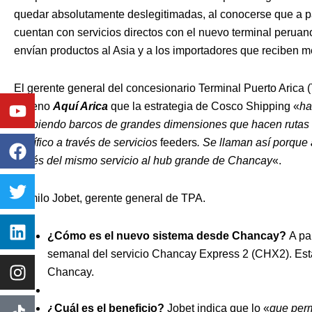
quedar absolutamente deslegitimadas, al conocerse que a par
cuentan con servicios directos con el nuevo terminal peruano
envían productos al Asia y a los importadores que reciben 
El gerente general del concesionario Terminal Puerto Arica (
Youtube
Facebook
Twitter
Linkedin
Instagram
chileno
Aquí Arica
que la estrategia de Cosco Shipping «
ha
recibiendo barcos de grandes dimensiones que hacen rutas tr
Pacífico a través de servicios
feeders
. Se llaman así porque 
través del mismo servicio al hub grande de Chancay
«.
Camilo Jobet, gerente general de TPA.
¿Cómo es el nuevo sistema desde Chancay?
A par
semanal del servicio Chancay Express 2 (CHX2). Esta
Chancay.
¿Cuál es el beneficio?
Jobet indica que lo «
que perm