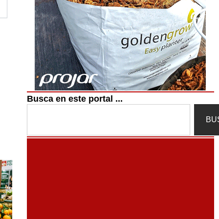
Busca en este portal ...
Search
BU