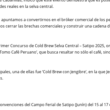
os Cabanillas, indicó que este evento demuestra que es posi
s reales en la selva central.
o, apuntamos a convertirnos en el bróker comercial de los 
 cerrar las brechas comerciales y construir una cadena de v
Primer Concurso de Cold Brew Selva Central – Satipo 2025, or
mo Café Peruano’, que busca resaltar no sólo el café, sino
ipales, una de ellas fue ‘Cold Brew con Jengibre’, en la que
s.
Convenciones del Campo Ferial de Satipo (Junín) del 15 al 17