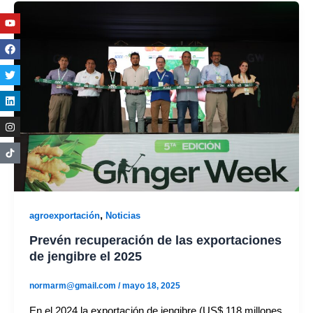
Youtube
Facebook
Twitter
Linkedin
Instagram
,
agroexportación
Noticias
Prevén recuperación de las exportaciones
de jengibre el 2025
normarm@gmail.com
/
mayo 18, 2025
En el 2024 la exportación de jengibre (US$ 118 millones