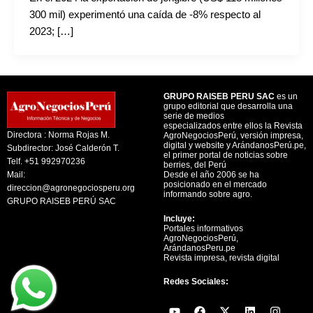
300 mil) experimentó una caída de -8% respecto al
2023; […]
GRUPO RAISEB PERU SAC
es un
grupo editorial que desarrolla una
serie de medios
especializados entre ellos la Revista
Directora : Norma Rojas M.
AgroNegociosPerú, versión impresa,
digital y website y ArándanosPerú.pe,
Subdirector: José Calderón T.
el primer portal de noticias sobre
Telf. +51 992970236
berries, del Perú
Mail:
Desde el año 2006 se ha
posicionado en el mercado
direccion@agronegociosperu.org
informando sobre agro.
GRUPO RAISEB PERÚ SAC
Incluye:
Portales informativos
AgroNegociosPerú,
ArándanosPeru.pe
Revista impresa, revista digital
Redes Sociales:
Y
F
X
L
I