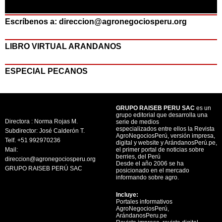
Escríbenos a: direccion@agronegociosperu.org
LIBRO VIRTUAL ARANDANOS
ESPECIAL PECANOS
GRUPO RAISEB PERU SAC
es un
grupo editorial que desarrolla una
Directora : Norma Rojas M.
serie de medios
especializados entre ellos la Revista
Subdirector: José Calderón T.
AgroNegociosPerú, versión impresa,
Telf. +51 992970236
digital y website y ArándanosPerú.pe,
Mail:
el primer portal de noticias sobre
berries, del Perú
direccion@agronegociosperu.org
Desde el año 2006 se ha
GRUPO RAISEB PERÚ SAC
posicionado en el mercado
informando sobre agro.
Incluye:
Portales informativos
AgroNegociosPerú,
ArándanosPeru.pe