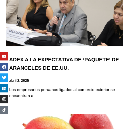
Youtube
Facebook
Twitter
Linkedin
Instagram
ADEX A LA EXPECTATIVA DE ‘PAQUETE’ DE
ARANCELES DE EE.UU.
abril 2, 2025
Los empresarios peruanos ligados al comercio exterior se
encuentran a