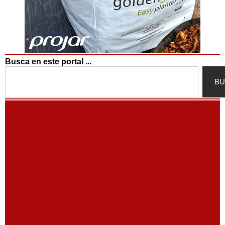
Busca en este portal ...
Search
BU