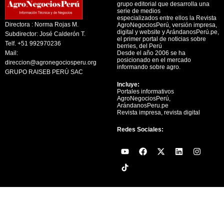
grupo editorial que desarrolla una
serie de medios
especializados entre ellos la Revista
Directora : Norma Rojas M.
AgroNegociosPerú, versión impresa,
digital y website y ArándanosPerú.pe,
Subdirector: José Calderón T.
el primer portal de noticias sobre
Telf. +51 992970236
berries, del Perú
Mail:
Desde el año 2006 se ha
posicionado en el mercado
direccion@agronegociosperu.org
informando sobre agro.
GRUPO RAISEB PERÚ SAC
Incluye:
Portales informativos
AgroNegociosPerú,
ArándanosPeru.pe
Revista impresa, revista digital
Redes Sociales:
Y
F
X
L
I
o
a
-
i
n
u
c
t
n
s
t
e
w
k
t
u
b
i
e
a
b
o
t
d
g
e
o
t
i
r
k
e
n
a
r
m