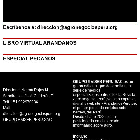
Escríbenos a: direccion@agronegociosperu.org
LIBRO VIRTUAL ARANDANOS
ESPECIAL PECANOS
GRUPO RAISEB PERU SAC
es un
grupo editorial que desarrolla una
Directora : Norma Rojas M.
serie de medios
especializados entre ellos la Revista
Subdirector: José Calderón T.
AgroNegociosPerú, versión impresa,
Telf. +51 992970236
digital y website y ArándanosPerú.pe,
Mail:
el primer portal de noticias sobre
berries, del Perú
direccion@agronegociosperu.org
Desde el año 2006 se ha
GRUPO RAISEB PERÚ SAC
posicionado en el mercado
informando sobre agro.
Incluye: