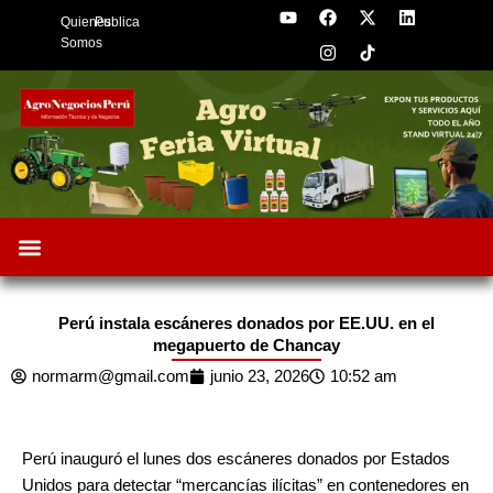
Y
F
I
X
L
Skip
Quienes
Publica
o
a
n
-
i
to
u
c
s
t
n
Somos
t
e
t
w
k
content
u
b
a
i
e
b
o
g
t
d
e
o
r
t
i
k
a
e
n
m
r
Oportunidades de Negocios
AgroFeria 2026
ARÁNDANOS PERÚ
Perú instala escáneres donados por EE.UU. en el
megapuerto de Chancay
normarm@gmail.com
junio 23, 2026
10:52 am
Perú inauguró el lunes dos escáneres donados por Estados
Unidos para detectar “mercancías ilícitas” en contenedores en