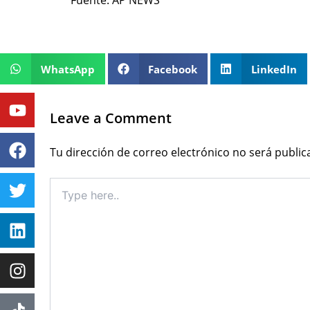
Fuente: AP NEWS
WhatsApp
Facebook
LinkedIn
Youtube
Facebook
Twitter
Linkedin
Instagram
Leave a Comment
Tu dirección de correo electrónico no será public
Type
here..