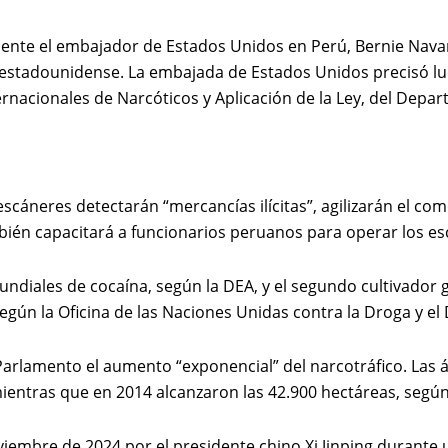
sente el embajador de Estados Unidos en Perú, Bernie Navarr
as estadounidense. La embajada de Estados Unidos precisó 
rnacionales de Narcóticos y Aplicación de la Ley, del Depa
áneres detectarán “mercancías ilícitas”, agilizarán el come
bién capacitará a funcionarios peruanos para operar los e
undiales de cocaína, según la DEA, y el segundo cultivador
ún la Oficina de las Naciones Unidas contra la Droga y el D
Parlamento el aumento “exponencial” del narcotráfico. Las 
entras que en 2014 alcanzaron las 42.900 hectáreas, según 
viembre de 2024 por el presidente chino Xi Jinping durante u