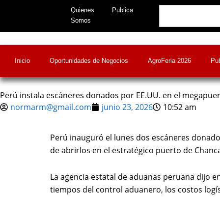
Skip
Search
Quienes
Publica
to
Somos
content
Inicio
Oportunidades de Negocios
AgroFeria 2026
Pub
Perú instala escáneres donados por EE.UU. en el megapue
normarm@gmail.com
junio 23, 2026
10:52 am
Perú inauguró el lunes dos escáneres donados
de abrirlos en el
estratégico puerto de Chanc
La agencia estatal de aduanas peruana dijo en
tiempos del control aduanero, los costos logís