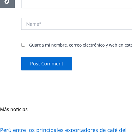
Name*
Guarda mi nombre, correo electrónico y web en est
Más noticias
Page
Page
Page
Page
Perú entre los principales exportadores de café del