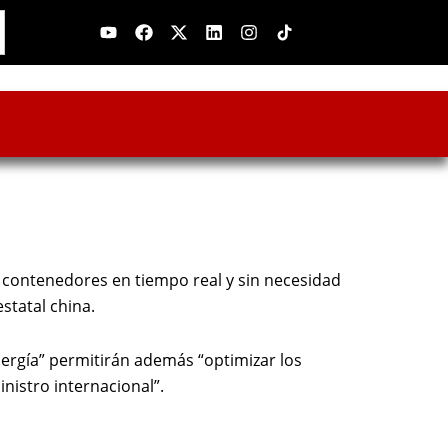
Youtube
Facebook
X-
Linkedin
Instagram
twitter
 contenedores en tiempo real y sin necesidad
statal china.
nergía” permitirán además “optimizar los
nistro internacional”.