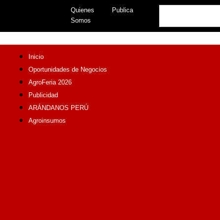
Skip
Search
Quienes
Publica
to
Somos
content
Inicio
Oportunidades de Negocios
AgroFeria 2026
Publicidad
ARÁNDANOS PERÚ
Agroinsumos