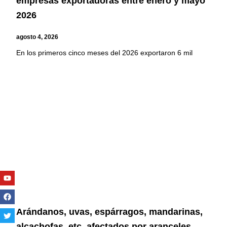
empresas exportadoras entre enero y mayo
2026
agosto 4, 2026
En los primeros cinco meses del 2026 exportaron 6 mil
Youtube
Facebook
Twitter
Linkedin
Instagram
Arándanos, uvas, espárragos, mandarinas,
alcachofas, etc. afectados por aranceles