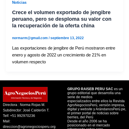
Noticias
Crece el volumen exportado de jengibre
peruano, pero se desploma su valor con
la recuperación de la oferta china
normarm@gmail.com
/
septiembre 13, 2022
Las exportaciones de jengibre de Perú mostraron entre
enero y agosto de 2022 un crecimiento de 21% en
volumen respecto
GRUPO RAISEB PERU SAC
es un
grupo editorial que desarrolla una
serie de medios
especializados entre ellos la Revista
Directora : Norma Rojas M.
AgroNegociosPerú, versión impresa,
digital y website y ArándanosPerú.pe,
Subdirector: José Calderón T.
el primer portal de noticias sobre
Telf. +51 992970236
berries, del Perú
Mail:
Desde el año 2006 se ha
posicionado en el mercado
direccion@agronegociosperu.org