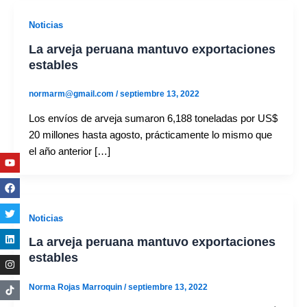
Noticias
La arveja peruana mantuvo exportaciones
estables
normarm@gmail.com
/
septiembre 13, 2022
Los envíos de arveja sumaron 6,188 toneladas por US$
20 millones hasta agosto, prácticamente lo mismo que
el año anterior […]
Youtube
Facebook
Twitter
Linkedin
Instagram
Noticias
La arveja peruana mantuvo exportaciones
estables
Norma Rojas Marroquin
/
septiembre 13, 2022