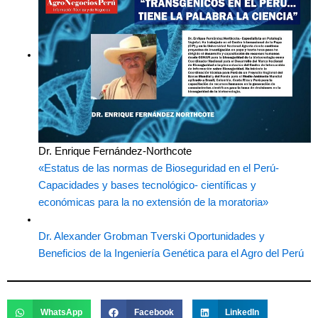
Dr. Enrique Fernández-Northcote
«Estatus de las normas de Bioseguridad en el Perú-
Capacidades y bases tecnológico- científicas y
económicas para la no extensión de la moratoria»
Dr. Alexander Grobman Tverski
Oportunidades y
Beneficios de la Ingeniería Genética para el Agro del Perú
WhatsApp
Facebook
LinkedIn