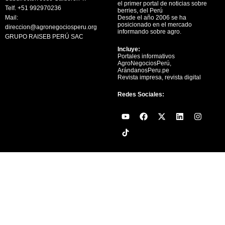
el primer portal de noticias sobre
Telf. +51 992970236
berries, del Perú
Mail:
Desde el año 2006 se ha
posicionado en el mercado
direccion@agronegociosperu.org
informando sobre agro.
GRUPO RAISEB PERÚ SAC
Incluye:
Portales informativos
AgroNegociosPerú,
ArándanosPeru.pe
Revista impresa, revista digital
Redes Sociales:
Y
F
X
L
I
o
a
-
i
n
u
c
t
n
s
t
e
w
k
t
u
b
i
e
a
b
o
t
d
g
e
o
t
i
r
k
e
n
a
r
m