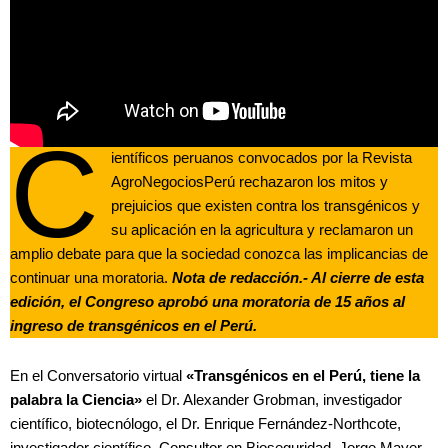
C
ientíficos peruanos convocados por la Revista
AgroNegociosPerú rechazaron los mitos y
prejuicios que existen contra los transgénicos y
su aplicación en la agricultura y reclamaron un
amplio debate para que la sociedad conozca las implicancias de
continuar una moratoria.
Nota de redacción.- Al cierre de esta
edición, el Congreso aprobó una moratoria de 15 años al
ingreso de transgénicos en el Perú.
En el Conversatorio virtual
«Transgénicos en el Perú, tiene la
palabra la Ciencia»
el Dr. Alexander Grobman, investigador
científico, biotecnólogo, el Dr. Enrique Fernández-Northcote,