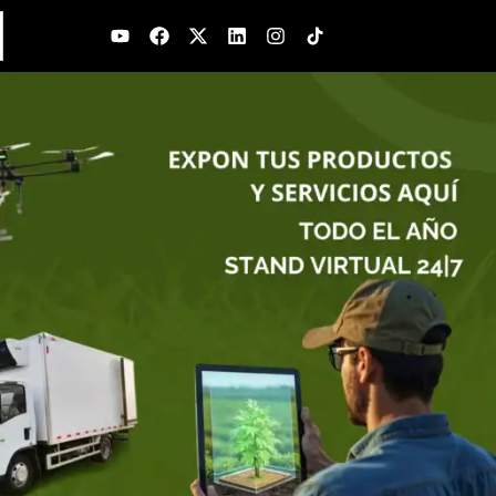
Youtube
Facebook
X-
Linkedin
Instagram
twitter