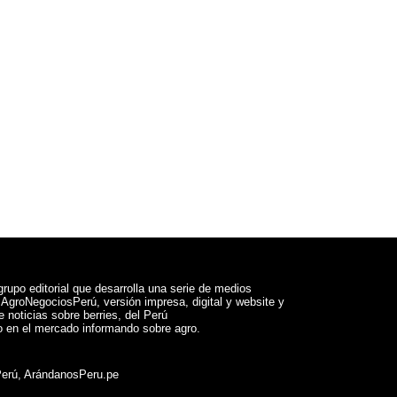
rupo editorial que desarrolla una serie de medios
a AgroNegociosPerú, versión impresa, digital y website y
 noticias sobre berries, del Perú
 en el mercado informando sobre agro.
Perú, ArándanosPeru.pe