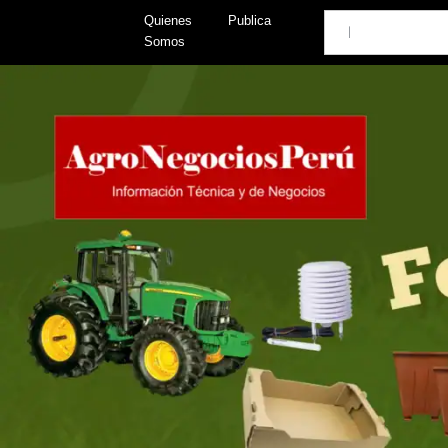
Skip
Search
Quienes
Publica
to
Somos
content