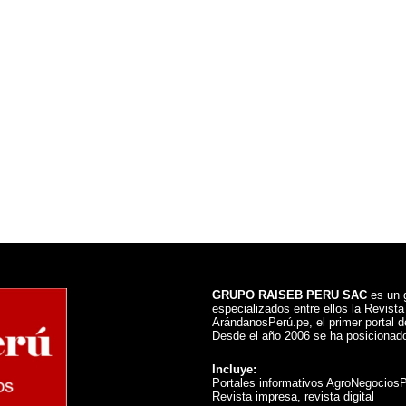
GRUPO RAISEB PERU SAC
es un g
especializados entre ellos la Revist
ArándanosPerú.pe, el primer portal de
Desde el año 2006 se ha posicionado
Incluye:
Portales informativos AgroNegocios
Revista impresa, revista digital