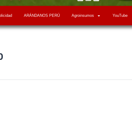
licidad
ARÁNDANOS PERÚ
Agroinsumos
YouTube
0