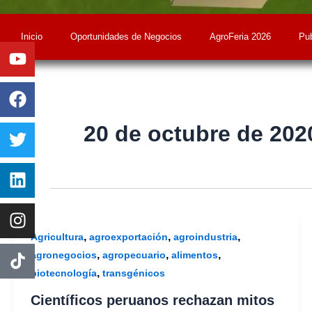
Inicio
Oportunidades de Negocios
AgroFeria 2026
Pub
Youtube
Facebook
Twitter
Linkedin
Instagram
20 de octubre de 202
,
,
,
Agricultura
agroexportación
agroindustria
,
,
,
agronegocios
agropecuario
alimentos
,
biotecnología
transgénicos
Científicos peruanos rechazan mitos